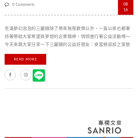
08
0 Comments
16
充滿夢幻泡泡的三麗鷗除了帶來無限歡樂以外，一直以來也都秉
持著帶給大家希望與夢想的企業精神，悄悄進行著公益活動唷～
今天來跟大家分享一下三麗鷗的公益好朋友：麥當勞叔叔之家慈
善基金會！ 麥當勞叔叔之家慈善基金會從1997年在台灣成立以
READ MORE
來，一直致力於幫助與病魔博鬥的孩子，讓孩子們和家屬更有力
量面對生命的挑戰。 從2010年開始，三麗鷗和麥當勞叔叔之家搭
起了友情的橋梁，不只打造了Hello Kitty和布丁狗兩間「活力
房」給遠地就醫兒童家庭使用以外，每年也會認養一天「活力補
給日」，來替小朋友補充滿滿的正能量喔！ 活力補給日的開端，
當然就是補充最實際的營養熱量啦～ 這一天三麗鷗的工作人員們
早早就會來到麥當勞叔叔之家替大家佈置環境和準備餐點！ 吃飽
飯補充完元氣以後，就是溫馨的DIY數字油畫時光囉～ 三麗鷗的
工作人員帶領大家一起畫三麗鷗的可愛肖像，小朋友和家屬們都
玩得不亦樂乎呢！ 鏘鏘鏘～接下來壓軸登場的就是三麗鷗大明星