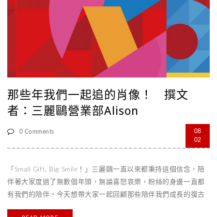
Hello Kitty和布丁狗！ 在大家一片歡呼聲下，Kitty和布丁狗俏皮
的走進來 ♪ 一起來蹦蹦跳跳轉圈圈吧～ 大家都跳得很棒喔！獻上
三麗鷗的可愛小禮給大家鼓勵鼓勵～ 最後來跟大 [...]
那些年我們一起追的肖像！ 撰文
者：三麗鷗營業部Alison
08
0 Comments
02
「Small Gift, Big Smile！」三麗鷗一直以來都秉持這個信念，陪
伴著大家度過了無數個年頭，無論喜怒哀樂，粉絲的身邊一直都
有我們的陪伴。今天想帶大家一起回顧那些陪伴我們成長的復古
肖像，一起回味那些甜蜜往事吧！ 首先登場的是住在夏威夷的酷