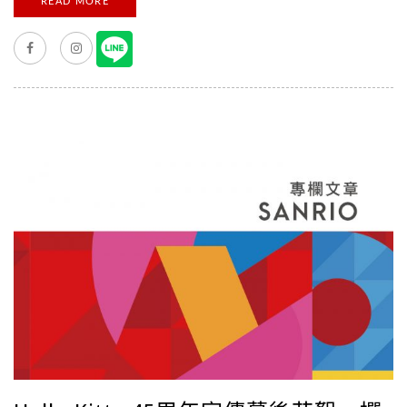
READ MORE
企鵝，喜歡惡作劇的他擁有很多好朋友，雖然有點任性，但卻是
個有義氣的好夥伴喔！ 有著標誌性大眼睛的大眼蛙，是游泳的
高手！家族成員有爸爸、媽媽、一個姊姊和一個弟弟。 大眼蛙
和弟弟長的非常相像，所以常常被人認錯呢～ 接下來這位元氣
滿滿，聲音宏亮的小男孩是誰呢？就是我們的大寶啦～ 大寶是一
個非常開朗又直率的男孩，雖然偶爾也會遇到失敗，但是非常的
勤奮又有毅力，是個能夠讓人快速恢復元氣的角色。 最後要介
紹的是個性樂天，喜歡講俏皮話，但有時又會不小心得意忘形的
猴子男孩－淘氣猴！ 個子嬌小的淘氣猴，一分鐘竟然可以吃下１
０根香蕉呢！ 看完這麼多７０年代的復古肖像，不曉得有沒有
勾起大家的兒時回憶呢？ 小編以前最喜歡的肖像是大眼蛙，還拜
託媽媽買了好多大眼蛙的文具用品呢～ 大家有沒有什麼兒時的
三麗鷗寶物呢？記得在粉絲團留言跟我們分享喔！ 歡 [...]