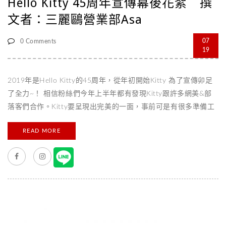
Hello Kitty 45周年宣傳幕後花絮 撰
文者：三麗鷗營業部Asa
07
0 Comments
19
2019年是Hello Kitty的45周年，從年初開始Kitty 為了宣傳卯足
了全力~！ 相信粉絲們今年上半年都有發現Kitty跟許多網美&部
落客們合作。Kitty要呈現出完美的一面，事前可是有很多準備工
作的！ 今天就來跟各位分享珍貴的幕後花絮照，跟準備途中的小
READ MORE
趣事。 Kitty向 陳彥婷Tiffany學拍網美照，陪逛華山Pinkholic快
閃店 今年4月Pinkholic快閃店在華山設置了很多可愛的拍照區
域，有很多網美跟熱情的粉絲都前往朝聖，拍出許多漂亮的照
片。Kitty 看到大家都這麼美如此有創意，決定向Tiffany學習怎
麼擺網美姿勢，也邀請她來逛逛快閃店！（偷渡一下，7月在新竹
大魯閣湳雅廣場也有嚕） 相信眼尖的粉絲有發現，今年Kitty出席
各個見面會活動，主要都穿這一套衣服。這套衣服可是為了45周
年特別做的喔！ 裙擺的物件是來自Kitty的經典圖案：有計算機、