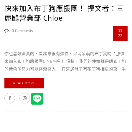
快來加入布丁狗應援團！ 撰文者：三
麗鷗營業部 Chloe
11
0 Comments
22
你也喜歡黃黃的、看起來很有彈性、呆萌呆萌的布丁狗嗎？那快
來加入布丁狗應援團LINE@吧！ 沒錯！我們的使命就是讓布丁狗
的黃色萌勢力可以逐漸擴大！ 在這邊除了有布丁狗相關的第一手
訊息，還會不定期舉辦團員限定活動，更重要的是只有團員才有
READ MORE
與超萌的布丁狗近距離接觸的機會唷！ 布丁狗穿上應援團團服後
好帥氣呀！ 一起來看看應援團有什麼豐富的內容吧！ 專屬抽獎
活動 為了壯大應援團的規模，不定期會舉辦招募活動，最棒的是
有機會可以抽到限定贈品或特殊的專屬贈品唷！ 專屬的似顏繪提
袋是不是很特別又實用呢？ Purin News 定期更新日本&台灣的
店鋪、商品情報。 讓團員們不管在台灣還是日本都可以有最可愛
的布丁狗陪伴！ 還有很多這邊限定的可愛布丁狗樣貌！ 以及新品