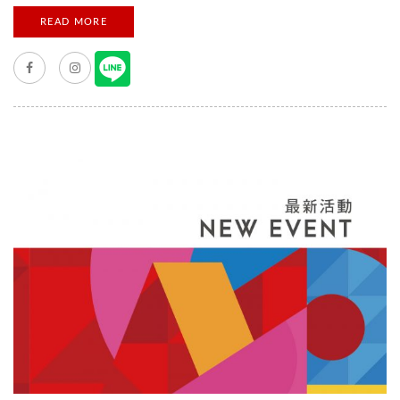
別請來三麗鷗最夢幻的企畫設計部同事們一同票選…盤點出2019
READ MORE
年不買會後悔的十大夢幻逸品！快來看看你都擁有了嗎？
▓BONNY&READ × HELLO KITTY 首度和BONNY&READ聯名推
出的系列耳環，從設計稿出來就讓大家期待不已！喜歡帶點個性
的可愛的設計師們，特別喜歡這組不乖乖對稱、可以自由混搭的
有趣設計！HELLO KITTY經典的紅藍黃配色加上熱鬧的樂園主
題，絕對是粉絲們必須珍藏的款式！ ▓ 環保愛地球怎麼能少了
Kitty的陪伴呢？dr.Si x Hello Kitty聯名系列，一推出就搶到缺
貨，今年更是加碼推出粉嫩的櫻花篇、台灣篇等多種系列（完全
沒有想放過大家的荷包啊！）輕盈的矽膠材質加上可摺疊的設
計，是熱愛手搖茶或咖啡的同事們每天包包裡的必備品～用過的
同事都好評連連！ ▓文具類冠軍-PLUS豆豆貼！ 不時會需要做
手工藝的設計師們，今年才發現ＰＬＵＳ豆豆貼這個好用的東西
[...]