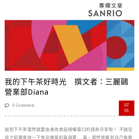
口金小錢包等，代表Kitty陪伴在你的生活中，繽紛的配色也能為
鬱悶的生活加油打氣！ 在旁邊看著猶豫要拿什麼起來拍照的
Kitty，頭低低的覺得好萌啊！ 在拍攝的過程中Kitty 走進球池，
Tiffany指導要撒球球 [...]
我的下午茶好時光 撰文者：三麗鷗
營業部Diana
07
0 Comments
05
說到下午茶當然就要由身為食品授權窗口的我來分享啦！ 不過在
這之前要來說一下食品擔當的喜與憂…. 喜，當然是看到自己負責