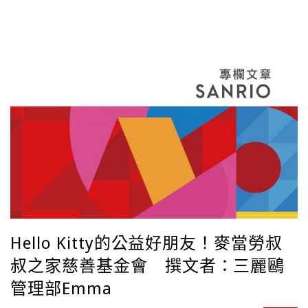
滅。因個性溫和不擅長表達自己內心的想法，每天的壓力只能囤
積在心裡，要靠去卡拉OK唱死亡金屬搖滾樂才能發洩怒氣！！只
要一生氣就會變身成頭上出現＂烈＂字的重金屬暴烈版烈子，變
身後的表現只能說是非常精彩~完全成為上班族的代言人嘶吼出心
中種種的不滿。 你今天上班是否也受了鳥氣？就讓烈子來拯救上
班族們暗黑的心吧！ 2018年四月烈子動畫影集正式上架於串流平
台Netflix，完全反應職場生態的劇情獲得來自各個國家的觀眾喜
愛。烈子在巴西與英國的最愛三麗鷗角色投票中獲得了第一名，
而在德國、法國與義大利則拿下第二，成為外國人最愛的三麗鷗
肖像之一。 [...]
Hello Kitty的公益好朋友！麥當勞叔
叔之家慈善基金會 撰文者：三麗鷗
管理部Emma