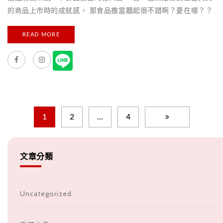
的商品上市時的成就感， 那食品擔當聽起很不錯啊？憂在哪？？
聽我娓娓的道來…一個新品項的開發，第一步一定要先試吃，絕
READ MORE
不是我愛吃，因為自己要先喜歡才能讓大家接受，但號稱零食碎
紙機的我，一個不小心就會越過”試吃”那條線，漸漸的身上也就
多了個幾公斤…..（舉手：老闆這樣算職業災害嗎？？） 還有，在
網路做市調尋找合作夥伴時，別的部門同事經過就會看我的螢幕
充斥著各式各樣的商城網頁….喔….我的老天額…我認真的不是在網
購阿…（跪） 好的….廢話有點太多讓我們進入本篇主題吧！ 老實
說在眾多商品，要我選出前幾名真的是件很困難的任務，再加上
1
2
…
4
有些是18禁商品，喔…我是說像酒精類飲品，也不太適合這個主
題（畢竟下午就開始喝好像太過份了…） 所以這次要來分享----好
吃又老少皆宜的5種下午茶零食！ 首先是 蛋黃哥牛奶布丁燒 滑嫩
文章分類
綿密，充滿層次口感，從上到下分別是牛奶蛋糕-香草布丁-焦
糖，甜而不膩的好滋味，讓人一口接一口。 購買資訊：
https://is.gd/Pc8ofJ 接下來是 Hel [...]
Uncategorized