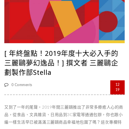
[ 年終盤點！2019年度十大必入手的
三麗鷗夢幻逸品！] 撰文者 三麗鷗企
劃製作部Stella
12
0 Comments
19
又到了一年的尾聲，2019年間三麗鷗推出了非常多療癒人心的商
品，從食品、文具雜貨、日用品到3C家電等通通包辦，你也跟小
編一樣生活早已被滿滿三麗鷗商品幸福地包圍了嗎？這次專欄特