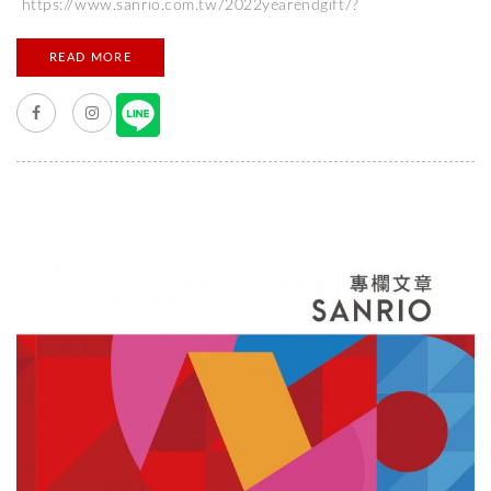
https://www.sanrio.com.tw/2022yearendgift/?
fbclid=IwAR07bUpuhTvHpTVBhZzJ8LLSrhtv9nCRIZyVkOTOPg
READ MORE
KkmqDv81IMHPIGcIw #三麗鷗聖誕禮物 不可能到現在還想不到
要買什麼吧～ 現在就來看看三麗鷗精選的禮物特輯吧 活動期間內
滿額，還可以獲得限量精美禮物 不只送朋友也送自己一份聖誕禮
物!! 活動問題請洽品牌客服人員