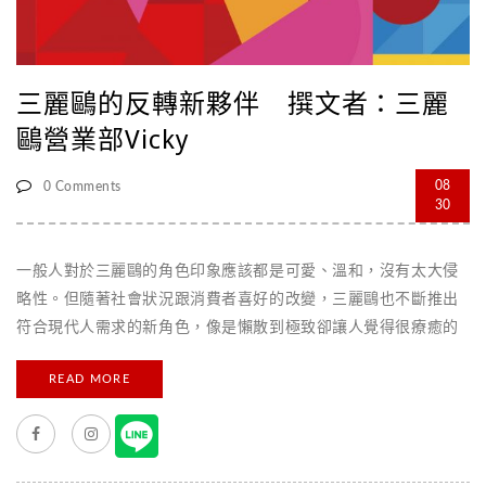
三麗鷗的反轉新夥伴 撰文者：三麗
鷗營業部Vicky
08
0 Comments
30
一般人對於三麗鷗的角色印象應該都是可愛、溫和，沒有太大侵
略性。但隨著社會狀況跟消費者喜好的改變，三麗鷗也不斷推出
符合現代人需求的新角色，像是懶散到極致卻讓人覺得很療癒的
「蛋黃哥」就是一個很成功的案例。2015年三麗鷗推出了另外一
READ MORE
個讓人眼睛一亮的反轉新角色「衝吧烈子Aggretsuko」。 烈子的
角色設定是25歲的上班族OL，就像每天為了生存早出晚歸的你我
一般，在公司面對著愛指使人的機車主管及白目嘴賤的同事，種
種壓力讓原本滿腔熱血的烈子對工作的美好憧憬完・全・破・