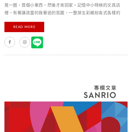
晃一圈，買個小東西，然後才肯回家。記憶中小時候的文具店
裡，有著讓孩童的我著迷的氛圍，一整排五彩繽紛各式各樣的
筆、奇特造型的橡皮擦們、有香香味道的信紙等。整個文具店就
READ MORE
像我的小天堂一般讓人流連忘返。在筆架前的白紙上試了半天的
筆，最後才選了一支最喜歡的有香味的筆，掏出自己少少的零用
錢到櫃台付帳。 記得小學的時候三麗鷗的文具都是舶來品，只要
鉛筆盒裡面有一支三麗鷗的鉛筆或是一個小小的橡皮擦，就覺得
特別滿足，寫起作業來也變得極認真，覺得自己的字都工整了起
來！ 成年後，因緣際會下進了從小夢想的夢幻基地三麗鷗公司，
負責起文具這區塊的授權，發現文具的種類真的是琳瑯滿目，超
出我的認知。尤其跟著時代的進步，文具小物們也漸漸變得更加
便利，功能性更多。而文具也慢慢升級為包包裡的時尚配件之
一。到底有多少令人眼睛一亮的三麗鷗系列文具呢？請讓我來為
大家做個簡單的介紹。 每年到了八、九月開學季的時節，孩子
們最開心的一件事，應該就是跟爸媽去採買新學期的各式文具用
品，除了買一個可愛的三麗鷗新書包，也想增添更多的可愛文具
小物！例如，讀書的時候把課本架上粉嫩 [...]