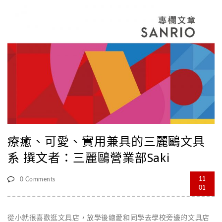
試用的機會，這也是團員才有的專屬福利啦！ 季節桌布 貼心
的布丁狗會不定期的準備專屬手機桌布， 不管是端午節還是9/9
狗狗節，布丁狗都跟大家一起參與生活中的每一天！ 慶生會 一
年一度的重要節日當然不能忘記囉，邀請團員們為布丁狗盛大慶
祝。 大家一起唱歌吃蛋糕、分享自己的布丁狗 [...]
療癒、可愛、實用兼具的三麗鷗文具
系 撰文者：三麗鷗營業部Saki
11
0 Comments
01
從小就很喜歡逛文具店，放學後總愛和同學去學校旁邊的文具店