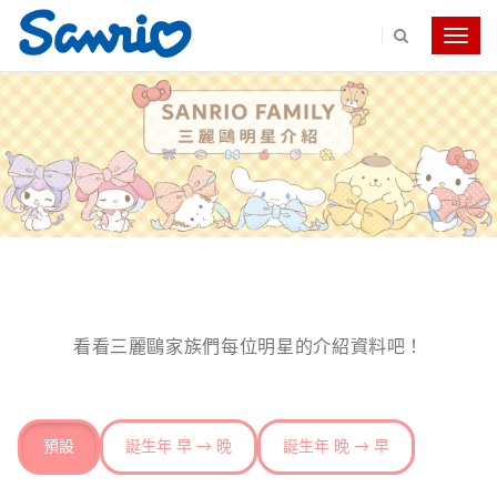
Toggle
navig
看看三麗鷗家族們每位明星的介紹資料吧！
預設
誕生年 早 → 晚
誕生年 晚 → 早