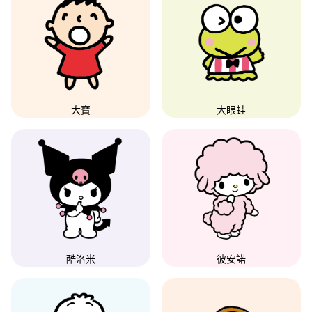
大寶
大眼蛙
酷洛米
彼安諾