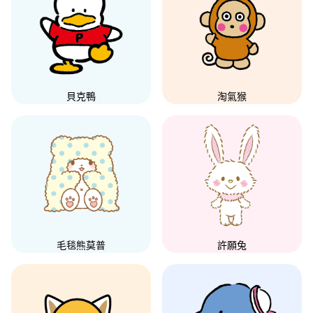
貝克鴨
淘氣猴
毛毯熊莫普
許願兔