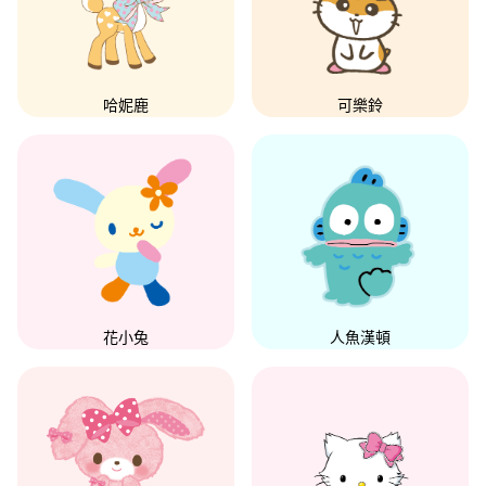
哈妮鹿
可樂鈴
花小兔
人魚漢頓