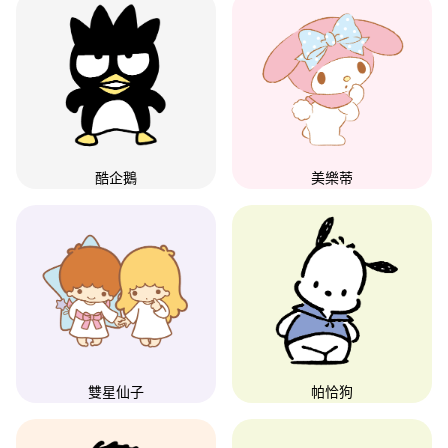
酷企鵝
美樂蒂
雙星仙子
帕恰狗