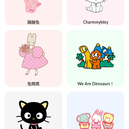
Charmmykitty
蹦蹦兔
兔媽媽
We Are Dinosaurs！