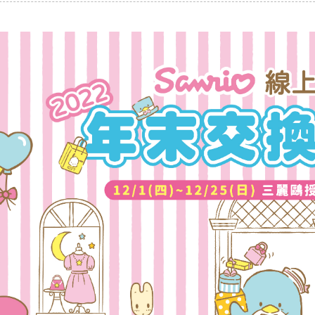
像男團JO1和三麗鷗共同合作創造的「JOCHUM」都有參與本次的三
拿下了將近290萬票，今年是否還能夠繼續蟬聯冠軍，也是粉絲們之間熱門討