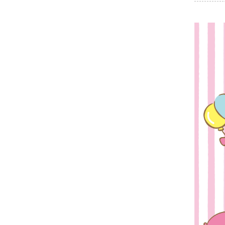
及日本偶
拿，去年