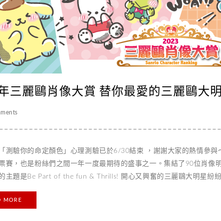
23年三麗鷗肖像大賞 替你最愛的三麗鷗大
ments
「測驗你的命定顏色」心理測驗已於6/30結束 ，謝謝大家的熱情參與
票賽，也是粉絲們之間一年一度最期待的盛事之一。集結了90位肖像
主題是Be Part of the fun & Thrills! 開心又興奮的三麗
月11日進行全球票選的開獎。 (左圖為JOCHUM) (左圖為阿德羅薩圖
D MORE
舊的肖像大明星登場，例如水盆小浣熊、掌上熊等，粉絲們可以前往
歌手共同合作推出笑像大明星，演唱《煩死了》（うっせぇわ）的知名