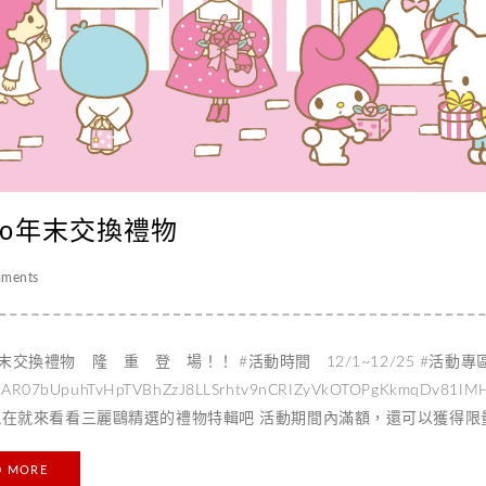
rio年末交換禮物
ments
換禮物 隆 重 登 場！！ #活動時間 12/1~12/25 #活動專區 https://w
=IwAR07bUpuhTvHpTVBhZzJ8LLSrhtv9nCRIZyVkOTOPgKk
現在就來看看三麗鷗精選的禮物特輯吧 活動期間內滿額，還可以獲得限量
牌客服人員
D MORE