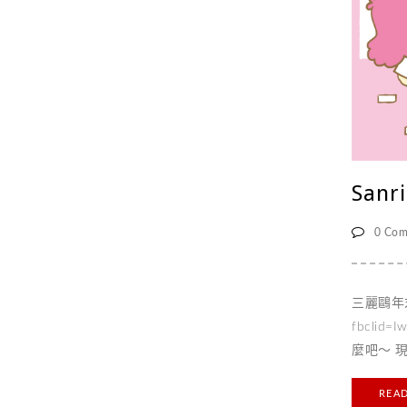
San
0 Com
三麗鷗年末交
fbclid
麼吧～ 
題請洽品
REA