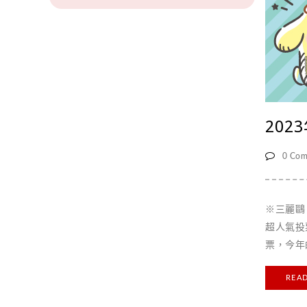
20
0 Com
※三麗鷗
超人氣投
票，今年的
並將在6
REA
乏許多懷
本偶像、