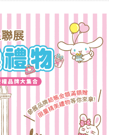
麗鷗肖像大賞。 而連續三年拿下全球總冠軍的大耳狗喜
論的話題 [...]