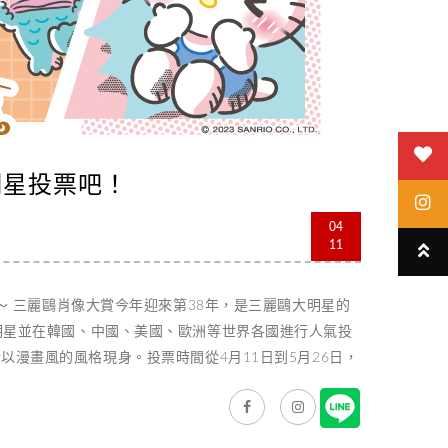
明星投票吧！
04
11
～ 三麗鷗肖像大賞今年迎來第38年，是三麗鷗大明星的
明星並在韓國、中國、美國、歐洲等世界各國進行人氣投
鷗大明星紛紛以漫畫風的風格現身。投票時間從4月11日到5月26日，
瑪莉) 今年參選的肖像明星從往年的80位增為90位，其中不
投票頁面一探究竟。此外，近年來三麗鷗公司也和許多日
歌手「ado」共同創造的肖像明星「阿德羅薩圖瑪莉」以