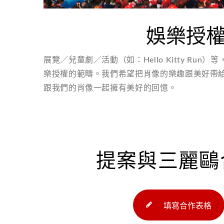
娛樂授
展覽／兒童劇／活動（如：Hello Kitty Ru
樂授權的範疇。我們希望把肖像的樂趣跟美好帶
跟我們的肖像一起擁有美好的回憶。
提案與三麗鷗
填寫合作表格