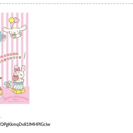
?
OTOPgKkmqDv81IMHPIGcIw