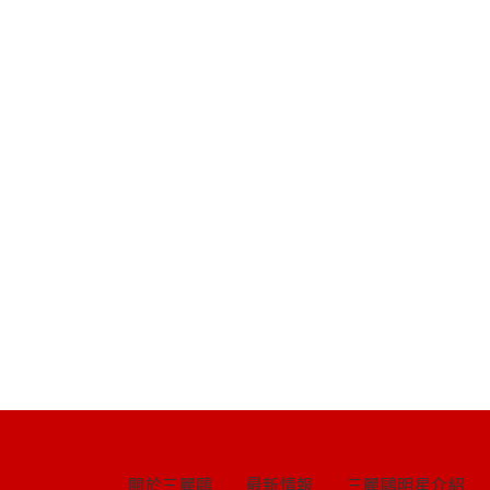
關於三麗鷗
最新情報
三麗鷗明星介紹