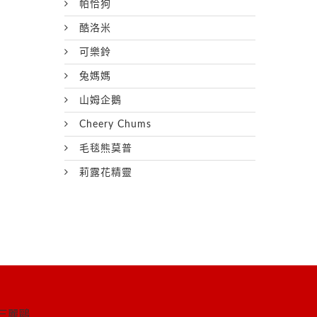
帕恰狗
酷洛米
可樂鈴
兔媽媽
山姆企鵝
Cheery Chums
毛毯熊莫普
莉露花精靈
三麗鷗