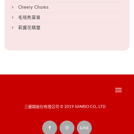
Cheery Chums
毛毯熊莫普
莉露花精靈
Toggle
navigati
三麗鷗股份有限公司 © 2019 SANRIO CO., LTD