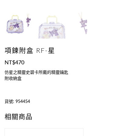
項鍊附盒 RF-星
NT$
470
仿星之精靈史碧卡所戴的精靈鑰匙
附收納盒
貨號:
954454
相關商品