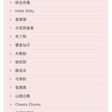
綜合肖像
Hello Kitty
美樂蒂
大耳狗喜拿
布丁狗
雙星仙子
大眼蛙
帕恰狗
酷洛米
可樂鈴
兔媽媽
山姆企鵝
Cheery Chums