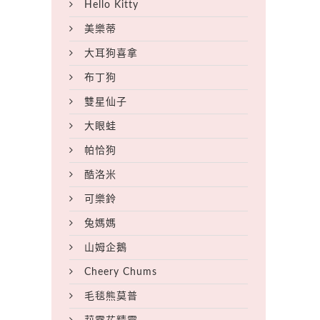
Hello Kitty
美樂蒂
大耳狗喜拿
布丁狗
雙星仙子
大眼蛙
帕恰狗
酷洛米
可樂鈴
兔媽媽
山姆企鵝
Cheery Chums
毛毯熊莫普