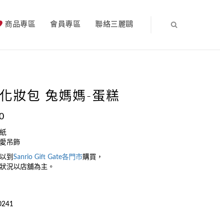
商品專區
會員專區
聯絡三麗鷗
化妝包 兔媽媽-蛋糕
0
紙
愛吊飾
以到
Sanrio Gift Gate
各門市
購買，
狀況以店舖為主。
0241