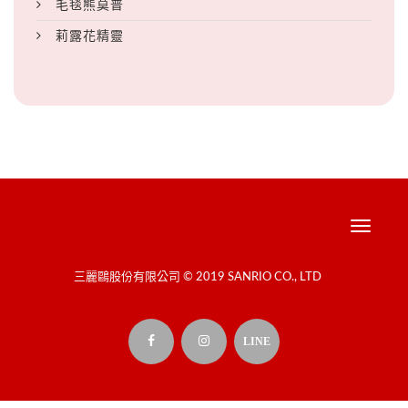
毛毯熊莫普
莉露花精靈
Toggle
navigati
三麗鷗股份有限公司 © 2019 SANRIO CO., LTD