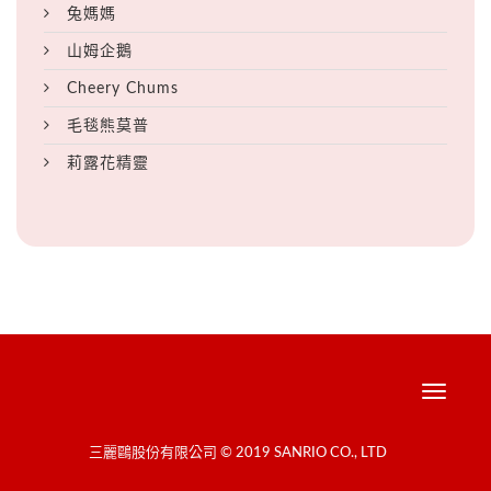
兔媽媽
山姆企鵝
Cheery Chums
毛毯熊莫普
莉露花精靈
Toggle
navigati
三麗鷗股份有限公司 © 2019 SANRIO CO., LTD