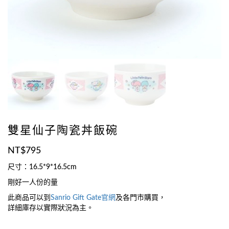
雙星仙子陶瓷丼飯碗
NT$
795
尺寸：16.5*9*16.5cm
剛好一人份的量
此商品可以到
Sanrio Gift Gate官網
及各門市購買，
詳細庫存以實際狀況為主。