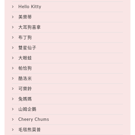
Hello Kitty
美樂蒂
大耳狗喜拿
布丁狗
雙星仙子
大眼蛙
帕恰狗
酷洛米
可樂鈴
兔媽媽
山姆企鵝
Cheery Chums
毛毯熊莫普