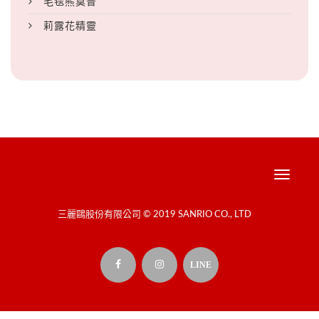
毛毯熊莫普
莉露花精靈
Toggle
navigati
三麗鷗股份有限公司 © 2019 SANRIO CO., LTD