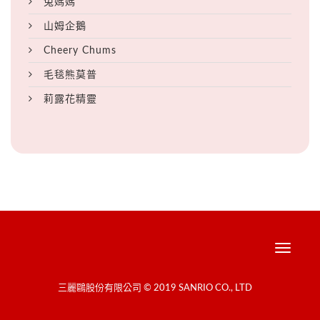
兔媽媽
山姆企鵝
Cheery Chums
毛毯熊莫普
莉露花精靈
Toggle
navigati
三麗鷗股份有限公司 © 2019 SANRIO CO., LTD