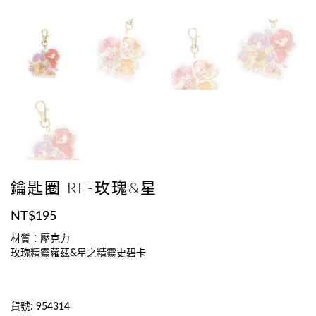
鑰匙圈 RF-玫瑰&星
NT$
195
材質：壓克力
玫瑰精靈蘿茲&星之精靈史碧卡
貨號:
954314