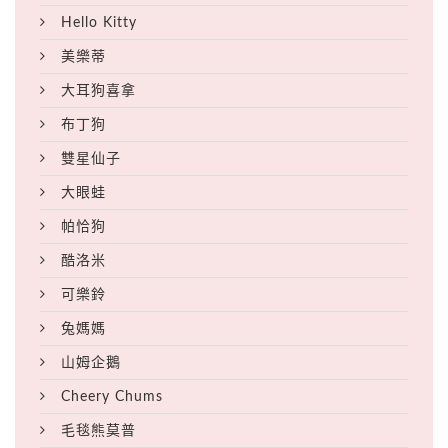
Hello Kitty
美樂蒂
大耳狗喜拿
布丁狗
雙星仙子
大眼蛙
帕恰狗
酷洛米
可樂鈴
兔媽媽
山姆企鵝
Cheery Chums
毛毯熊莫普