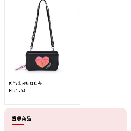
酷洛米可斜背皮夾
NT$
1,750
搜尋商品