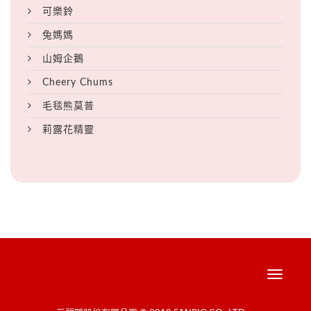
可樂鈴
兔媽媽
山姆企鵝
Cheery Chums
毛毯熊莫普
莉露花精靈
Toggle
navigati