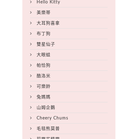
Hello Kitty
美樂蒂
大耳狗喜拿
布丁狗
雙星仙子
大眼蛙
帕恰狗
酷洛米
可樂鈴
兔媽媽
山姆企鵝
Cheery Chums
毛毯熊莫普