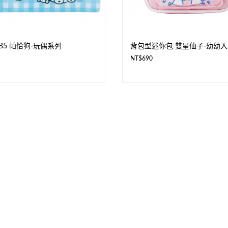
B5 帕恰狗-玩偶系列
背包型迷你包 雙星仙子-幼幼
NT$
690