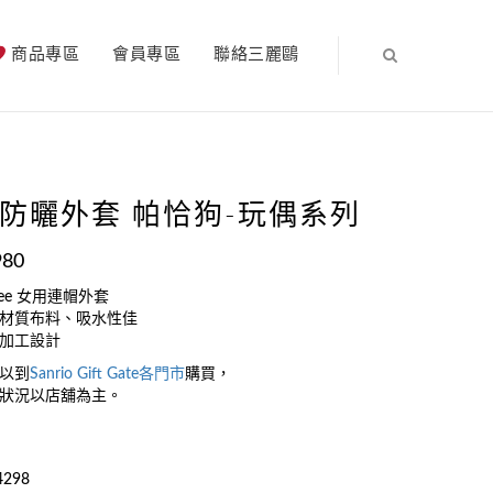
商品專區
會員專區
聯絡三麗鷗
防曬外套 帕恰狗-玩偶系列
980
ee 女用連帽外套
材質布料、吸水性佳
加工設計
以到
Sanrio Gift Gate
各門市
購買，
狀況以店舖為主。
4298