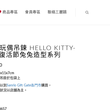
商品專區
會員專區
聯絡三麗鷗
玩偶吊鍊 HELLO KITTY-
X復活節兔兔造型系列
0
x11x7cm
吊掛於包袋上
以到
Sanrio Gift Gate
各門市
購買，
狀況以店舖為主。
0657