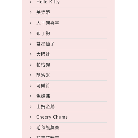
Hello Kitty
美樂蒂
大耳狗喜拿
布丁狗
雙星仙子
大眼蛙
帕恰狗
酷洛米
可樂鈴
兔媽媽
山姆企鵝
Cheery Chums
毛毯熊莫普