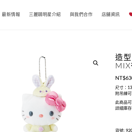
最新情報
三麗鷗明星介紹
與我們合作
店舖資訊
造型
MI
NT$
63
尺寸：13
附吊練可
此商品可
詳細庫存
貨號:
92