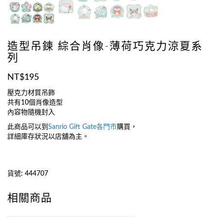
造型吊鍊 綜合肖像-薄荷巧克力涼夏系
列
NT$
195
壓克力材質吊飾
共有10個肖像造型
內容物隨機封入
此商品可以到
Sanrio Gift Gate
各門市
購買，
詳細庫存狀況以店舖為主。
貨號:
444707
相關商品