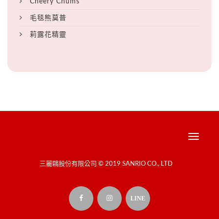
Cheery Chums
毛毯熊莫普
莉露花精靈
Toggle
navigati
三麗鷗股份有限公司 © 2019 SANRIO CO., LTD