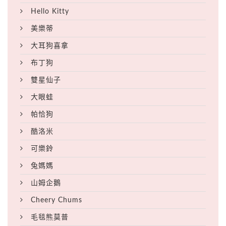
Hello Kitty
美樂蒂
大耳狗喜拿
布丁狗
雙星仙子
大眼蛙
帕恰狗
酷洛米
可樂鈴
兔媽媽
山姆企鵝
Cheery Chums
毛毯熊莫普