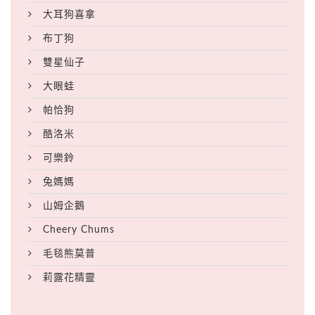
大耳狗喜拿
布丁狗
雙星仙子
大眼蛙
帕恰狗
酷洛米
可樂鈴
兔媽媽
山姆企鵝
Cheery Chums
毛毯熊莫普
莉露花精靈