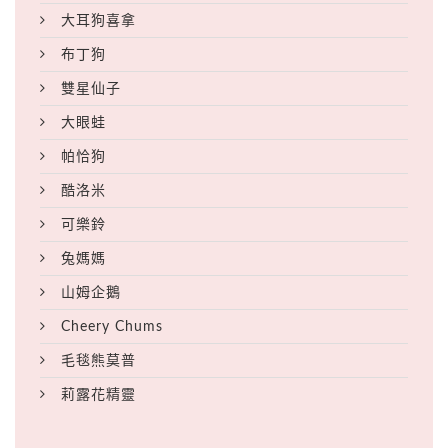
大耳狗喜拿
布丁狗
雙星仙子
大眼蛙
帕恰狗
酷洛米
可樂鈴
兔媽媽
山姆企鵝
Cheery Chums
毛毯熊莫普
莉露花精靈