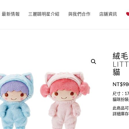
最新情報
三麗鷗明星介紹
與我們合作
店舖資訊
絨毛
LIT
貓
NT$
98
尺寸：17
貓咪扮裝
此商品可
詳細庫存