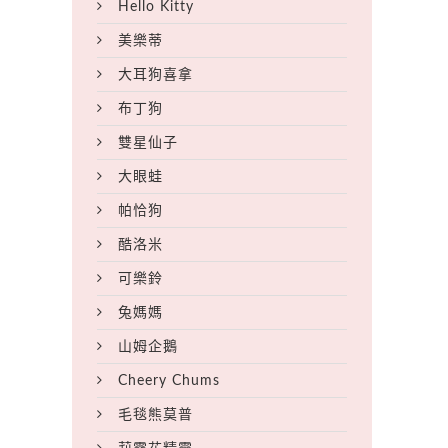
Hello Kitty
美樂蒂
大耳狗喜拿
布丁狗
雙星仙子
大眼蛙
帕恰狗
酷洛米
可樂鈴
兔媽媽
山姆企鵝
Cheery Chums
毛毯熊莫普