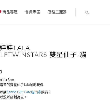
商品專區
會員專區
聯絡三麗鷗
娃娃LALA
TLETWINSTARS 雙星仙子-貓
0
x11x8cm
造型的雙星仙子Lala絨毛玩偶
以到
Sanrio Gift Gate
各門市
購買，
狀況以店舖為主。