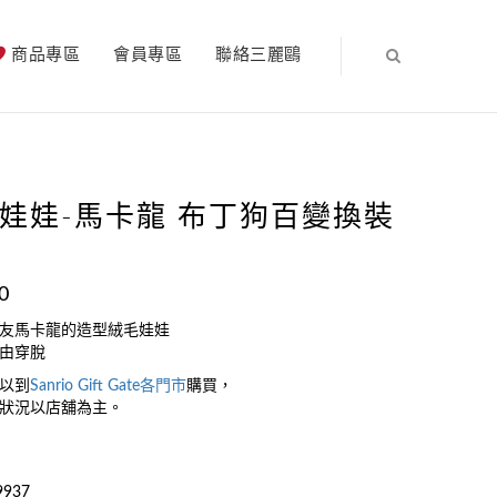
商品專區
會員專區
聯絡三麗鷗
娃娃-馬卡龍 布丁狗百變換裝
0
友馬卡龍的造型絨毛娃娃
由穿脫
以到
Sanrio Gift Gate
各門市
購買，
狀況以店舖為主。
9937