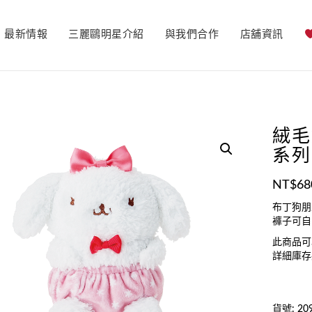
最新情報
三麗鷗明星介紹
與我們合作
店舖資訊
絨毛
系列
NT$
68
布丁狗朋
褲子可自
此商品可
詳細庫存
貨號:
20