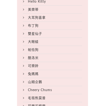
Hello Kitty
美樂蒂
大耳狗喜拿
布丁狗
雙星仙子
大眼蛙
帕恰狗
酷洛米
可樂鈴
兔媽媽
山姆企鵝
Cheery Chums
毛毯熊莫普