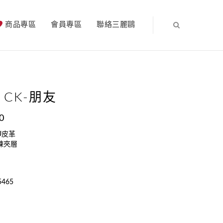
商品專區
會員專區
聯絡三麗鷗
 CK-朋友
0
U皮革
鍊夾層
5465