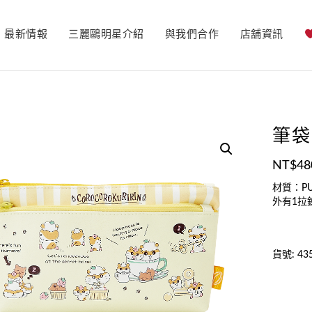
最新情報
三麗鷗明星介紹
與我們合作
店舖資訊
筆袋
NT$
48
材質：P
外有1拉
貨號:
43