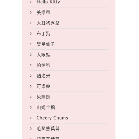
Hello Kitty
美樂蒂
大耳狗喜拿
布丁狗
雙星仙子
大眼蛙
帕恰狗
酷洛米
可樂鈴
兔媽媽
山姆企鵝
Cheery Chums
毛毯熊莫普