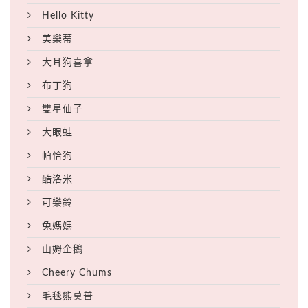
Hello Kitty
美樂蒂
大耳狗喜拿
布丁狗
雙星仙子
大眼蛙
帕恰狗
酷洛米
可樂鈴
兔媽媽
山姆企鵝
Cheery Chums
毛毯熊莫普