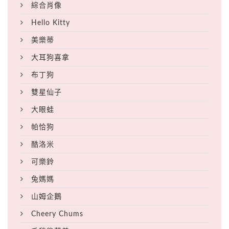
綜合肖像
Hello Kitty
美樂蒂
大耳狗喜拿
布丁狗
雙星仙子
大眼蛙
帕恰狗
酷洛米
可樂鈴
兔媽媽
山姆企鵝
Cheery Chums