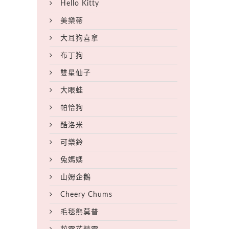
Hello Kitty
美樂蒂
大耳狗喜拿
布丁狗
雙星仙子
大眼蛙
帕恰狗
酷洛米
可樂鈴
兔媽媽
山姆企鵝
Cheery Chums
毛毯熊莫普