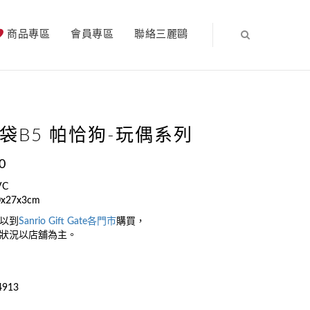
商品專區
會員專區
聯絡三麗鷗
袋B5 帕恰狗-玩偶系列
0
VC
x27x3cm
以到
Sanrio Gift Gate
各門市
購買，
狀況以店舖為主。
4913