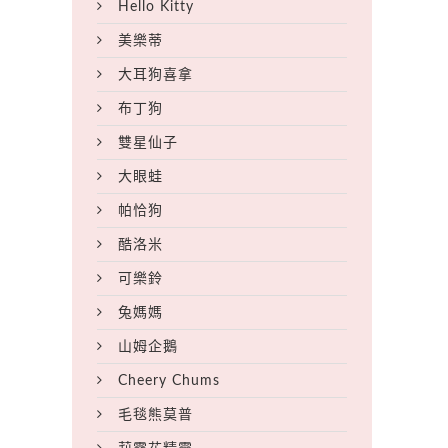
Hello Kitty
美樂蒂
大耳狗喜拿
布丁狗
雙星仙子
大眼蛙
帕恰狗
酷洛米
可樂鈴
兔媽媽
山姆企鵝
Cheery Chums
毛毯熊莫普