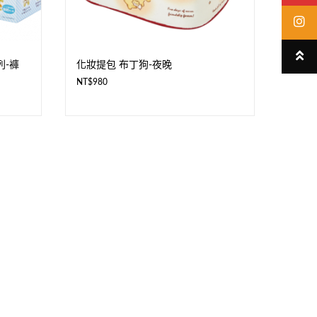
列-褲
化妝提包 布丁狗-夜晚
NT$
980