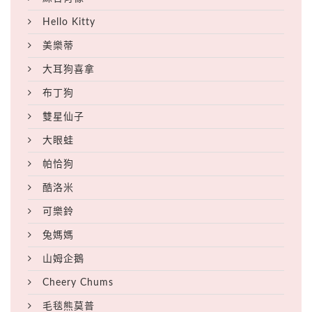
Hello Kitty
美樂蒂
大耳狗喜拿
布丁狗
雙星仙子
大眼蛙
帕恰狗
酷洛米
可樂鈴
兔媽媽
山姆企鵝
Cheery Chums
毛毯熊莫普