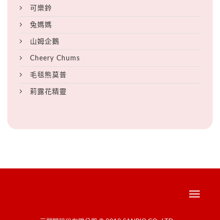
可樂鈴
兔媽媽
山姆企鵝
Cheery Chums
毛毯熊莫普
莉露花精靈
Toggle
navigati