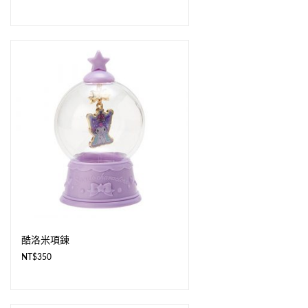
酷洛米項鍊
NT$
350