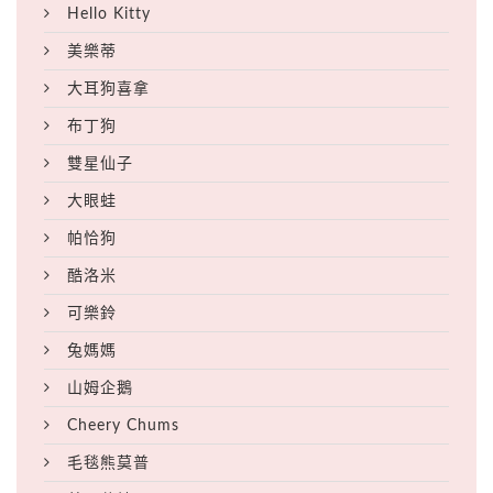
Hello Kitty
美樂蒂
大耳狗喜拿
布丁狗
雙星仙子
大眼蛙
帕恰狗
酷洛米
可樂鈴
兔媽媽
山姆企鵝
Cheery Chums
毛毯熊莫普