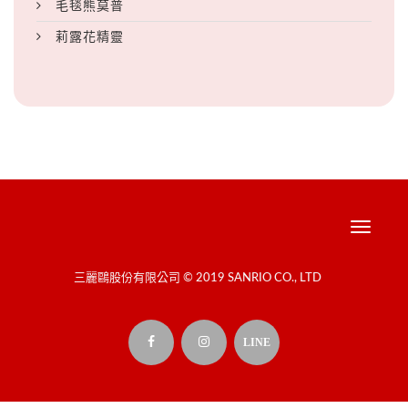
毛毯熊莫普
莉露花精靈
Toggle
navigati
三麗鷗股份有限公司 © 2019 SANRIO CO., LTD