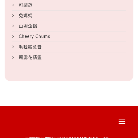
可樂鈴
兔媽媽
山姆企鵝
Cheery Chums
毛毯熊莫普
莉露花精靈
Toggle
navigati