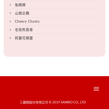
兔媽媽
山姆企鵝
Cheery Chums
毛毯熊莫普
莉露花精靈
Toggle
navigati
三麗鷗股份有限公司 © 2019 SANRIO CO., LTD