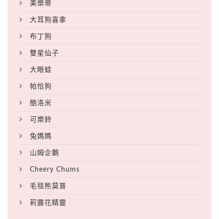
美樂蒂
大耳狗喜拿
布丁狗
雙星仙子
大眼蛙
帕恰狗
酷洛米
可樂鈴
兔媽媽
山姆企鵝
Cheery Chums
毛毯熊莫普
莉露花精靈