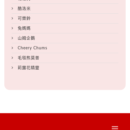
酷洛米
可樂鈴
兔媽媽
山姆企鵝
Cheery Chums
毛毯熊莫普
莉露花精靈
Toggle