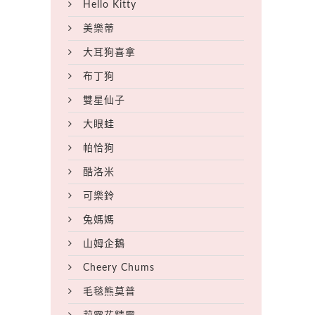
Hello Kitty
美樂蒂
大耳狗喜拿
布丁狗
雙星仙子
大眼蛙
帕恰狗
酷洛米
可樂鈴
兔媽媽
山姆企鵝
Cheery Chums
毛毯熊莫普