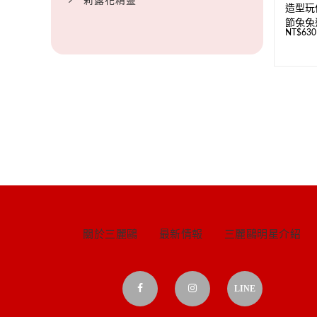
莉露花精靈
造型玩偶
節兔兔
NT$
630
關於三麗鷗
最新情報
三麗鷗明星介紹