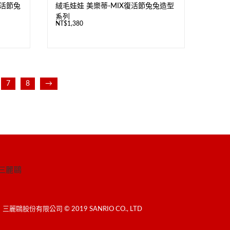
X復活節兔
絨毛娃娃 美樂蒂-MIX復活節兔兔造型
系列
NT$
1,380
7
8
→
三麗鷗
三麗鷗股份有限公司 © 2019 SANRIO CO., LTD