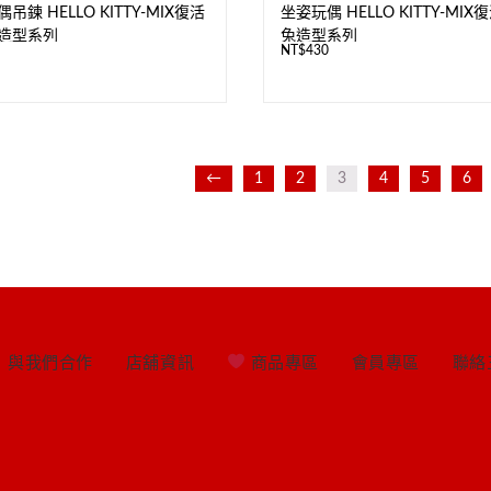
吊鍊 HELLO KITTY-MIX復活
坐姿玩偶 HELLO KITTY-MI
造型系列
兔造型系列
NT$
430
←
1
2
3
4
5
6
與我們合作
店舖資訊
商品專區
會員專區
聯絡