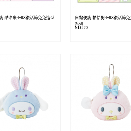
箋 酷洛米-MIX復活節兔兔造型
自黏便箋 帕恰狗-MIX復活節
系列
NT$
220