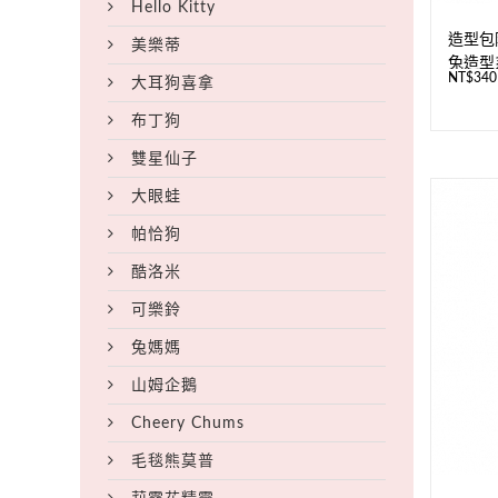
Hello Kitty
造型包
美樂蒂
兔造型
NT$
340
大耳狗喜拿
布丁狗
雙星仙子
大眼蛙
帕恰狗
酷洛米
可樂鈴
兔媽媽
山姆企鵝
Cheery Chums
毛毯熊莫普