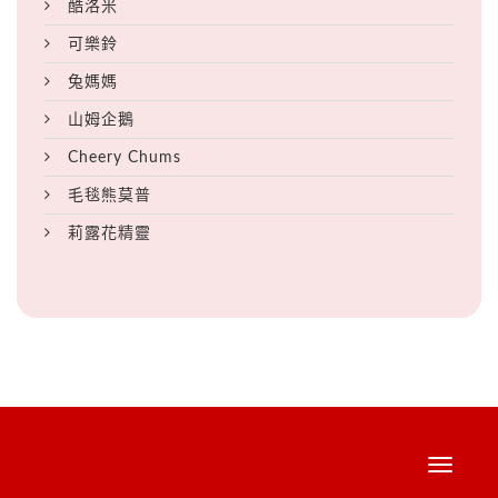
酷洛米
可樂鈴
兔媽媽
山姆企鵝
Cheery Chums
毛毯熊莫普
莉露花精靈
Toggle
navigati