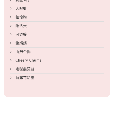
大眼蛙
帕恰狗
酷洛米
可樂鈴
兔媽媽
山姆企鵝
Cheery Chums
毛毯熊莫普
莉露花精靈