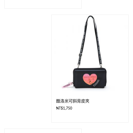
酷洛米可斜背皮夾
NT$
1,750