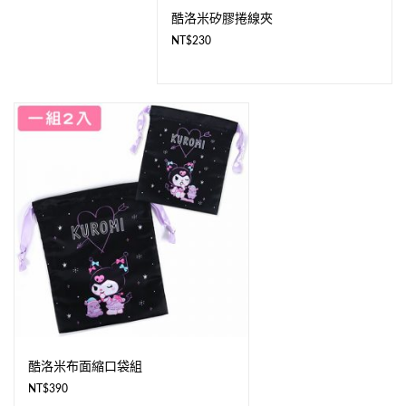
酷洛米矽膠捲線夾
NT$
230
酷洛米布面縮口袋組
NT$
390