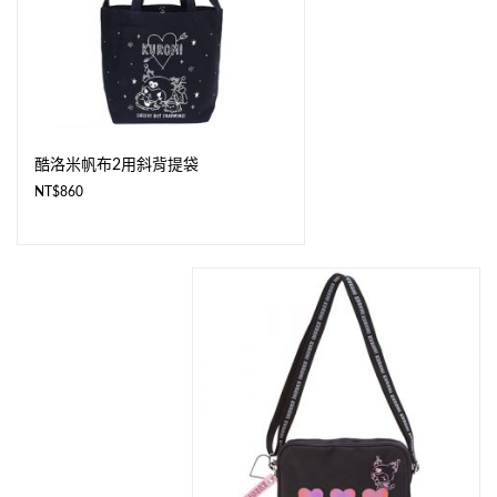
酷洛米帆布2用斜背提袋
NT$
860