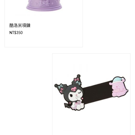
酷洛米項鍊
NT$
350