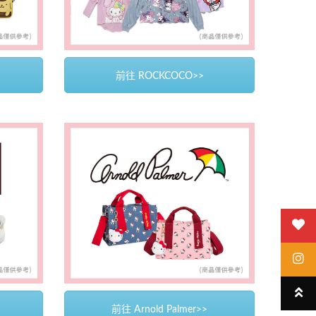
前往 ROCKCOCO>>
前往 Arnold Palmer>>