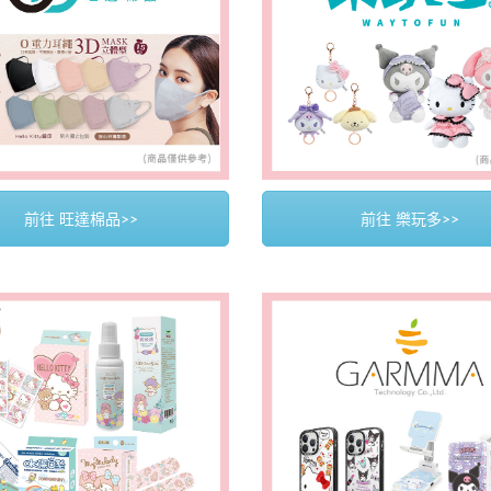
前往 旺達棉品>>
前往 樂玩多>>