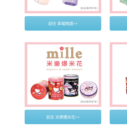
前往 幸福物語>>
前往 米樂爆米花>>