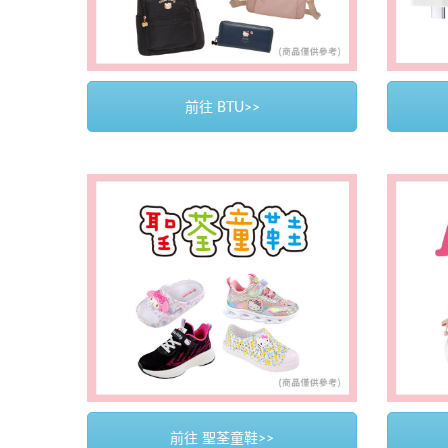
前往 BTU>>
前往 聖荃童鞋>>