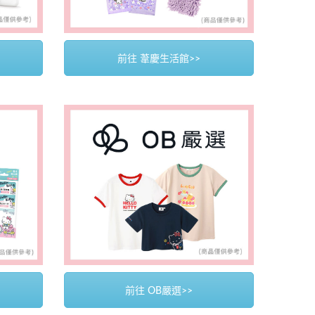
前往 葦慶生活館>>
前往 OB嚴選>>